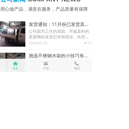
用心做产品，满意在服务，产品质量有保障
发货通知：11月份已发货其中部分集锦！
公司因为工作的原因，不能及时的
更新网站发货记录和情况，给您带
来不便请谅解，这是部分11月份发
2024-05-23
57
넶
货记录，请新老客户查看发货情
况，其中发货的单号业务员已经给
挑选不锈钢水箱的小技巧有哪些？
您联系进场情况，请注意查收！若
不锈钢水箱现在真是种类众多，品
낀
뀵
끅
您对于产品有什么问题可以随时联
牌众多，怎样才能挑上一款适合自
首页
产品
电话
系我们，期待与您的更多合作！图
身条件的水箱，做到既要能适合自
2024-05-23
72
上发货的分别是：不锈钢水箱、保
넶
己的各项用途，又要价格质量放
温水箱、不锈钢保温水箱、镀锌水
心。我们大家知道，不锈钢水箱是
箱。
不锈钢水箱完工播报：河北廊坊不锈钢水箱完美完工！
要在现场安装制作，因此质量和师
公司完工播报：河北廊坊客户11月3
傅的拼装技术显得格外重要。消费
日订购的不锈钢水箱3*2*2.5m的水
者由于不可能有对不锈钢水箱专业
箱，为了赶工期，工人加班加点的
2024-05-23
50
知识的全面了解，这就造成了很难
넶
生产，生产完毕后车间紧急发货，
对不锈钢水箱
并且在安装师傅的努力下于11月8日
上午安装完成，客户很满意，在9号
友情链接/links
之前交工客户很高兴，一直感谢喆