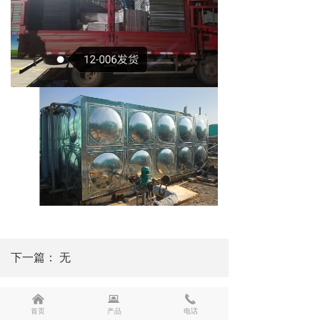
下一篇：
无
낀
뀵
끅
首页
产品
电话