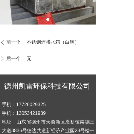
前一个：
不锈钢焊接水箱（白钢）
ꄴ
后一个：
无
ꄲ
德州凯雷环保科技有限公司
手机：17726029325
手机：13053421939
地址：山东省德州市天衢新区袁桥镇崇德三
大道3836号德达共道新经济产业园23号楼一