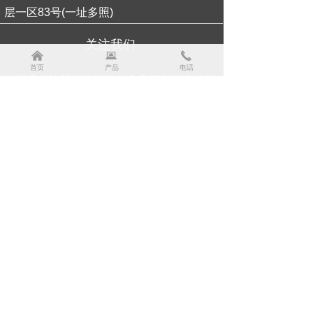
层一区83号(一址多照)
关注我们
낀
뀵
끅
首页
产品
电话
欢迎您关注我们的微信公众号了解更多信息
扫一扫关注我们
版权所有：
德州凯雷环保科技有限公司
鲁ICP备2024097725号-1
本网站由阿里云提供云计算及安全服务