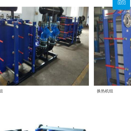
ꀥ
微信二维码
组
换热机组