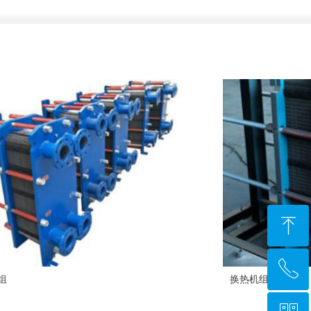
ꁸ
ꂅ
回到顶部
组
换热机组
17726029325